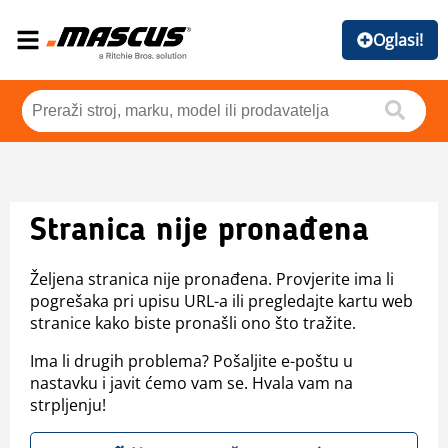
Oglasi!
Stranica nije pronađena
Željena stranica nije pronađena. Provjerite ima li
pogrešaka pri upisu URL-a ili pregledajte kartu web
stranice kako biste pronašli ono što tražite.
Ima li drugih problema? Pošaljite e-poštu u
nastavku i javit ćemo vam se. Hvala vam na
strpljenju!