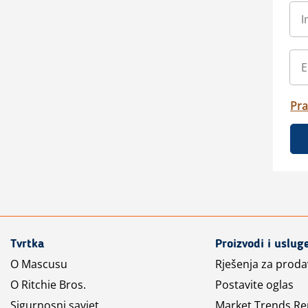
Pra
Tvrtka
Proizvodi i uslug
O Mascusu
Rješenja za prod
O Ritchie Bros.
Postavite oglas
Sigurnosni savjet
Market Trends Re