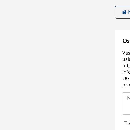
Os
Vaš
usl
odg
inf
OGL
pro