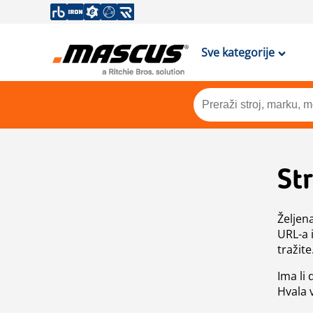
Sve kategorije
St
Željen
URL-a 
tražite
Ima li
Hvala 