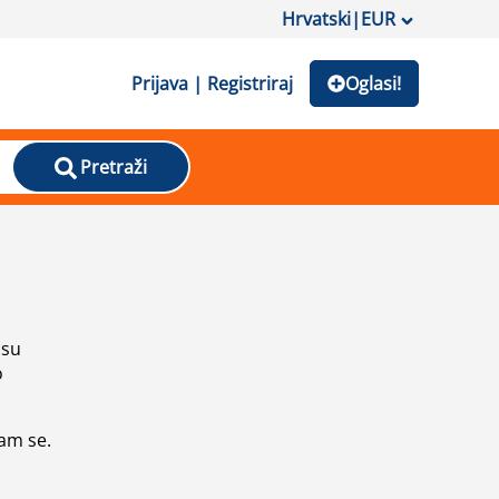
Hrvatski
|
EUR
Prijava | Registriraj
Oglasi!
Pretraži
isu
o
vam se.