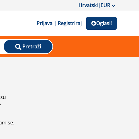
Hrvatski
|
EUR
Prijava | Registriraj
Oglasi!
Pretraži
isu
o
vam se.