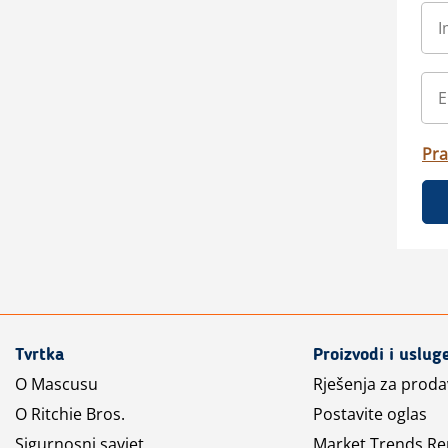
Pra
Tvrtka
Proizvodi i uslug
O Mascusu
Rješenja za prod
O Ritchie Bros.
Postavite oglas
Sigurnosni savjet
Market Trends Re