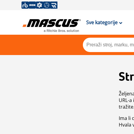
Sve kategorije
St
Željen
URL-a 
tražite
Ima li
Hvala 