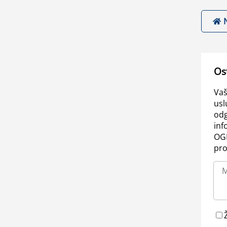
Os
Vaš
usl
odg
inf
OGL
pro