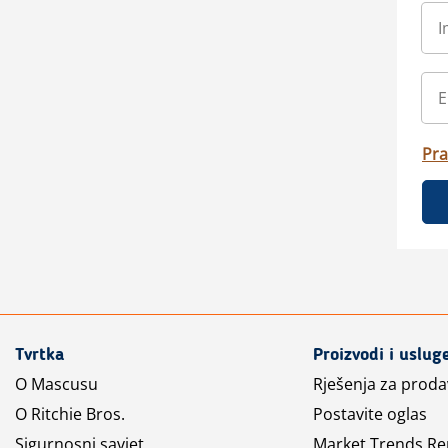
Pra
Tvrtka
Proizvodi i uslug
O Mascusu
Rješenja za prod
O Ritchie Bros.
Postavite oglas
Sigurnosni savjet
Market Trends Re