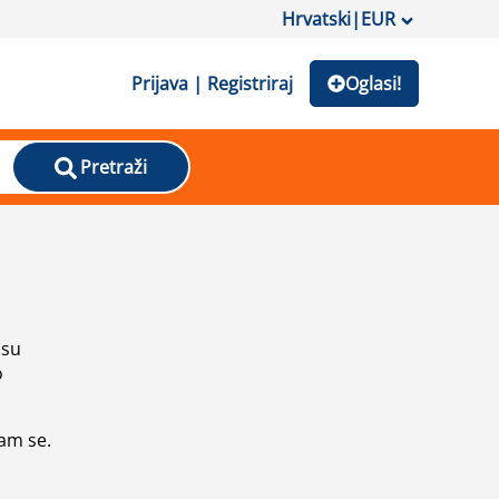
Hrvatski
|
EUR
Prijava | Registriraj
Oglasi!
Pretraži
isu
o
vam se.