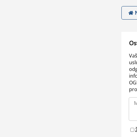
Os
Vaš
usl
odg
inf
OGL
pro