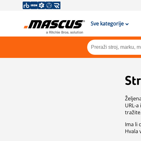
Sve kategorije
St
Željen
URL-a 
tražite
Ima li
Hvala 