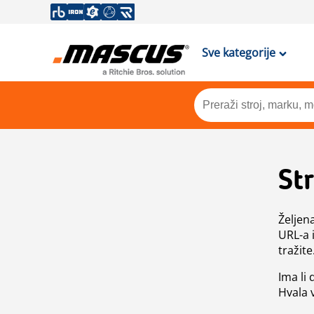
Sve kategorije
St
Željen
URL-a 
tražite
Ima li
Hvala 