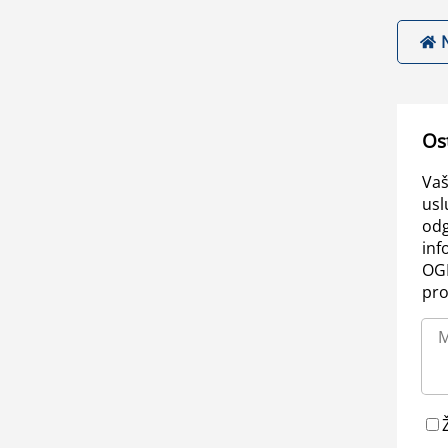
Os
Vaš
usl
odg
inf
OGL
pro