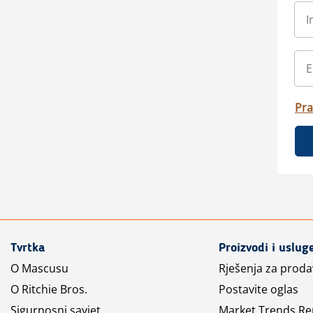
Pra
Tvrtka
Proizvodi i uslug
O Mascusu
Rješenja za prod
O Ritchie Bros.
Postavite oglas
Sigurnosni savjet
Market Trends Re