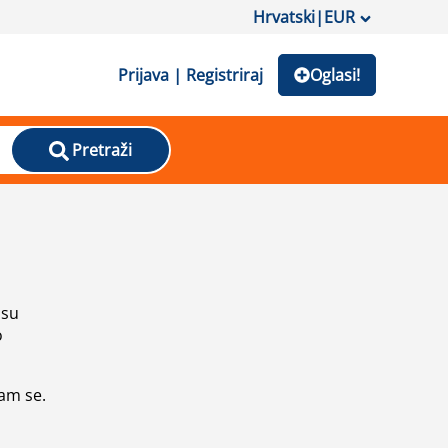
Hrvatski
|
EUR
Prijava | Registriraj
Oglasi!
Pretraži
isu
o
vam se.