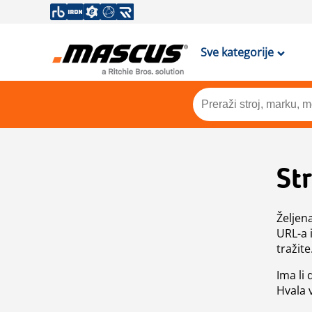
Sve kategorije
St
Željen
URL-a 
tražite
Ima li
Hvala 