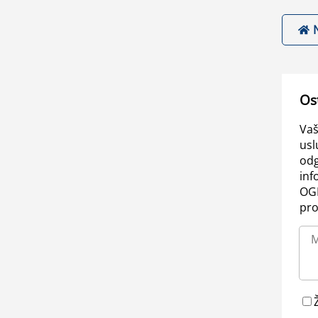
Os
Vaš
usl
odg
inf
OGL
pro