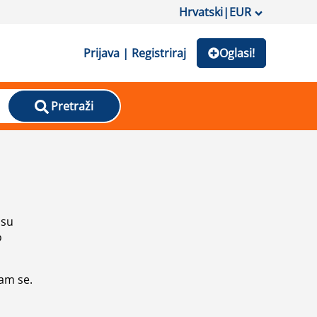
Hrvatski
|
EUR
Prijava | Registriraj
Oglasi!
Pretraži
isu
o
vam se.