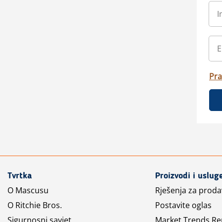
Pra
Tvrtka
Proizvodi i uslug
O Mascusu
Rješenja za prod
O Ritchie Bros.
Postavite oglas
Sigurnosni savjet
Market Trends Re