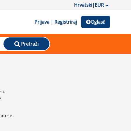
Hrvatski
|
EUR
Prijava | Registriraj
Oglasi!
Pretraži
isu
o
vam se.