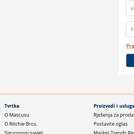
Pra
Tvrtka
Proizvodi i uslug
O Mascusu
Rješenja za prod
O Ritchie Bros.
Postavite oglas
Sigurnosni savjet
Market Trends Re