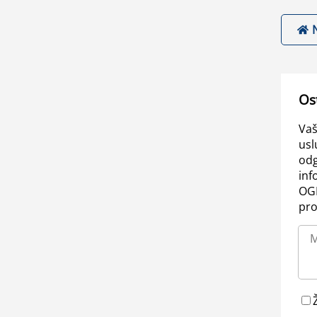
Os
Vaš
usl
odg
inf
OGL
pro