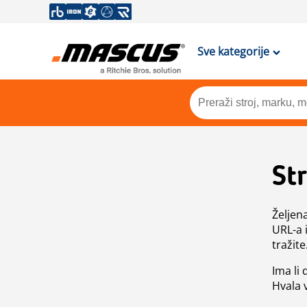
Sve kategorije
St
Željen
URL-a 
tražite
Ima li
Hvala 