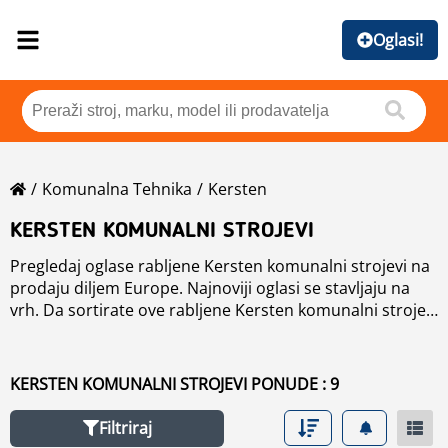
Oglasi!
Komunalna Tehnika
Kersten
KERSTEN KOMUNALNI STROJEVI
Pregledaj oglase rabljene Kersten komunalni strojevi na
prodaju diljem Europe. Najnoviji oglasi se stavljaju na
vrh. Da sortirate ove rabljene Kersten komunalni strojevi
kliknite na dugume, kao što su marka, godine, cijena,
vrijeme korištenja, država. Kako bi pregledali bilo koje
rabljene
komunalni strojevi
na prodaju kliknite na link.
KERSTEN KOMUNALNI STROJEVI PONUDE : 9
Filtriraj