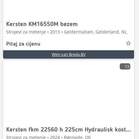
Kersten KM16550M bezem
Strojevi za metenje • 2013 • Geldermalsen, Gelderland, NL
Pitaj za cijenu
Wim van Breda BV
13
Kersten fkm 22560 h 225cm Hydraulisk kost med vandanlæg So
Strojevi za metenje • 2024 • Rønnede, DK