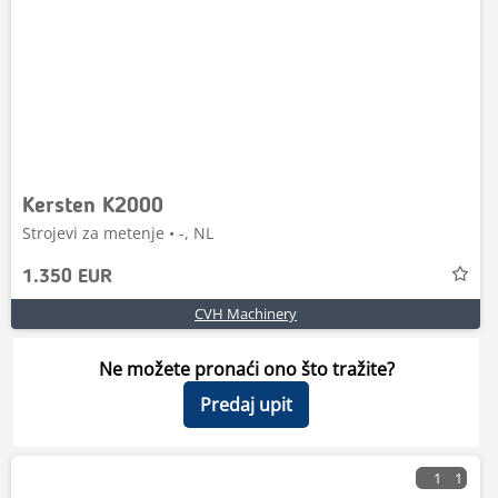
Kersten K2000
Strojevi za metenje • -, NL
1.350 EUR
CVH Machinery
Ne možete pronaći ono što tražite?
Predaj upit
1
1