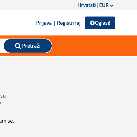
Hrvatski
|
EUR
Prijava | Registriraj
Oglasi!
Pretraži
isu
o
vam se.