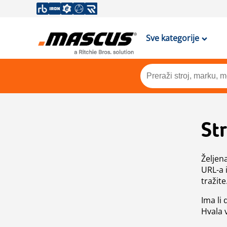
Sve kategorije
St
Željen
URL-a 
tražite
Ima li
Hvala 