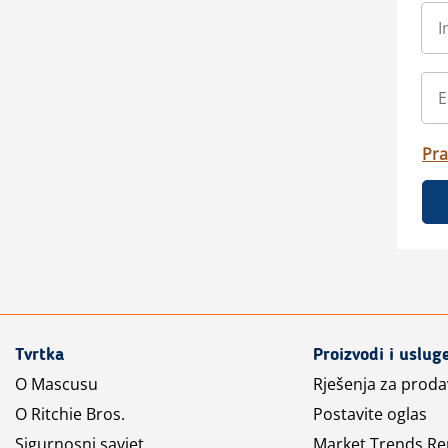
Pra
Tvrtka
Proizvodi i uslug
O Mascusu
Rješenja za prod
O Ritchie Bros.
Postavite oglas
Sigurnosni savjet
Market Trends Re