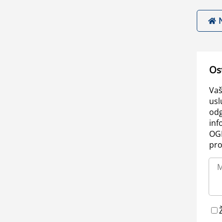
Os
Vaš
usl
odg
inf
OGL
pro