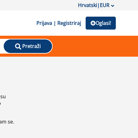
Hrvatski
|
EUR
Prijava | Registriraj
Oglasi!
Pretraži
isu
o
vam se.