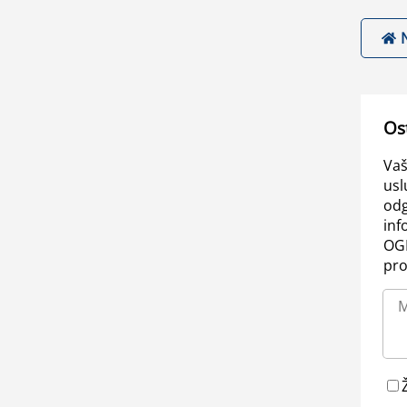
Os
Vaš
usl
odg
inf
OGL
pro