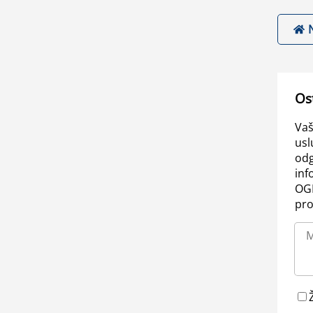
Os
Vaš
usl
odg
inf
OGL
pro