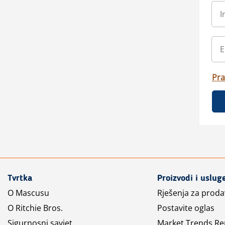
Pra
Tvrtka
Proizvodi i uslug
O Mascusu
Rješenja za prod
O Ritchie Bros.
Postavite oglas
Sigurnosni savjet
Market Trends Re