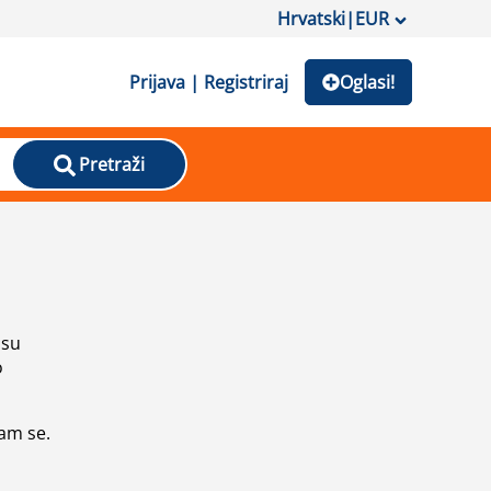
Hrvatski
|
EUR
Prijava | Registriraj
Oglasi!
Pretraži
isu
o
vam se.