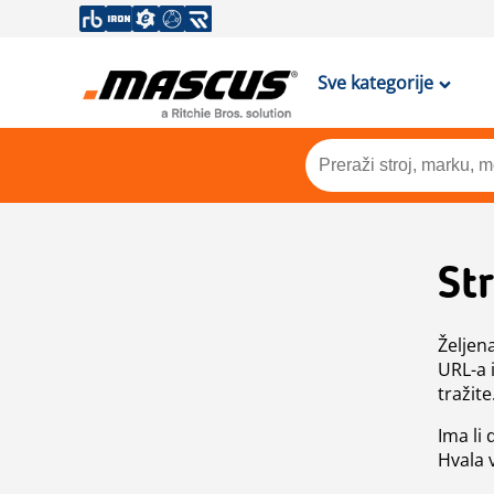
Sve kategorije
St
Željen
URL-a 
tražite
Ima li
Hvala 