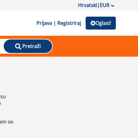
Hrvatski
|
EUR
Prijava | Registriraj
Oglasi!
Pretraži
isu
o
vam se.