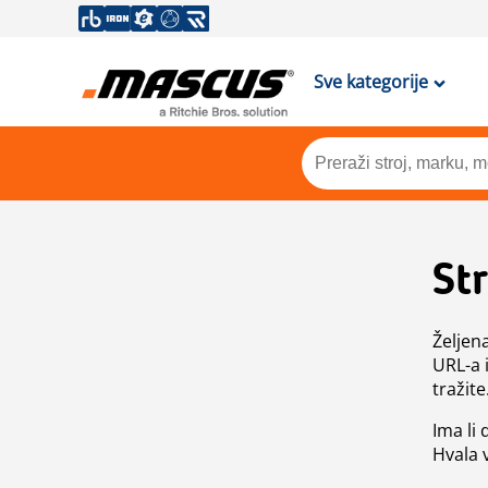
Sve kategorije
St
Željen
URL-a 
tražite
Ima li
Hvala 