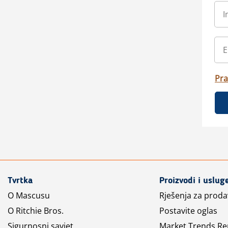
Pra
Tvrtka
Proizvodi i uslug
O Mascusu
Rješenja za prod
O Ritchie Bros.
Postavite oglas
Sigurnosni savjet
Market Trends Re