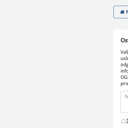
Os
Vaš
usl
odg
inf
OGL
pro