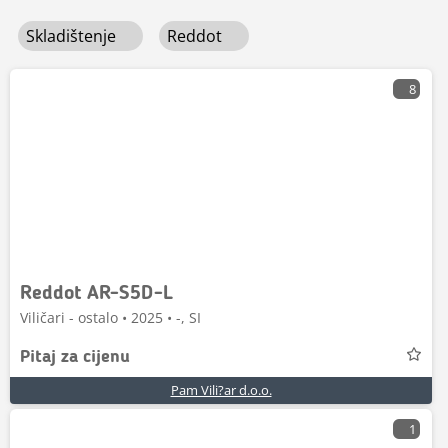
Skladištenje
Reddot
8
Reddot AR-S5D-L
Viličari - ostalo • 2025 • -, SI
Pitaj za cijenu
Pam Vili?ar d.o.o.
1