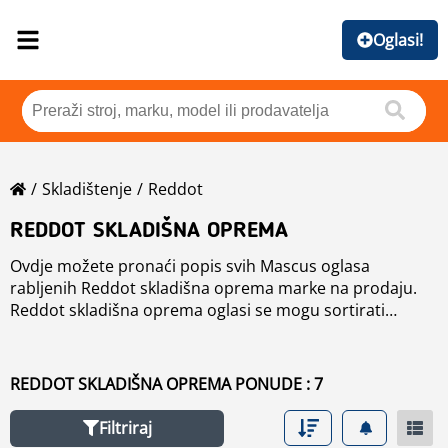
Oglasi!
Skladištenje
Reddot
REDDOT SKLADIŠNA OPREMA
Ovdje možete pronaći popis svih Mascus oglasa
rabljenih Reddot skladišna oprema marke na prodaju.
Reddot skladišna oprema oglasi se mogu sortirati
prema cijene, godine proizvodnje ili zemlje. Upotrijebite
lijevu navigaciju kako biste suzili pretraživanje ili
pročitajte više o u odjeljku Brandovi.
REDDOT SKLADIŠNA OPREMA PONUDE : 7
Filtriraj