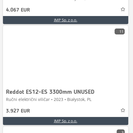
4.067 EUR
JMP Sp. z o.o.
11
Reddot ES12-ES 3300mm UNUSED
Ručni električni viličar • 2023 • Białystok, PL
3.927 EUR
JMP Sp. z o.o.
3