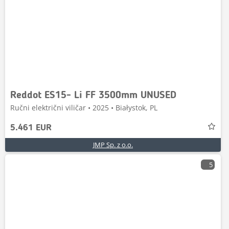
Reddot ES15- Li FF 3500mm UNUSED
Ručni električni viličar • 2025 • Białystok, PL
5.461 EUR
JMP Sp. z o.o.
5