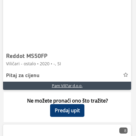
Reddot MS50FP
Viličari - ostalo • 2020 • -, SI
Pitaj za cijenu
Pam Vili?ar d.o.o.
Ne možete pronaći ono što tražite?
Predaj upit
8