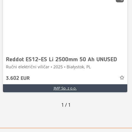
Reddot ES12-ES Li 2500mm 50 Ah UNUSED
Ručni električni viličar • 2025 • Białystok, PL
3.602 EUR
JMP Sp. z o.o.
1
/
1