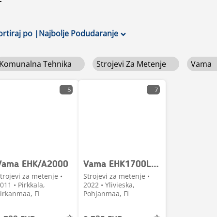
ortiraj po
|
Najbolje Podudaranje
Komunalna Tehnika
Strojevi Za Metenje
Vama
5
7
Vama EHK/A2000
Vama EHK1700L kauhaharja
trojevi za metenje •
Strojevi za metenje •
011 • Pirkkala,
2022 • Ylivieska,
irkanmaa, FI
Pohjanmaa, FI