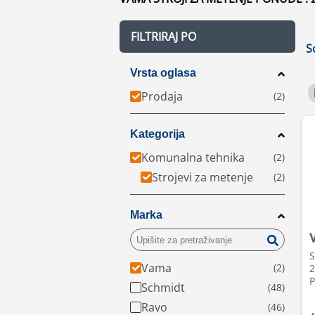
FILTRIRAJ PO
S
Vrsta oglasa
Prodaja
Kategorija
Komunalna tehnika
Strojevi za metenje
Marka
S
Vama
2
P
Schmidt
Ravo