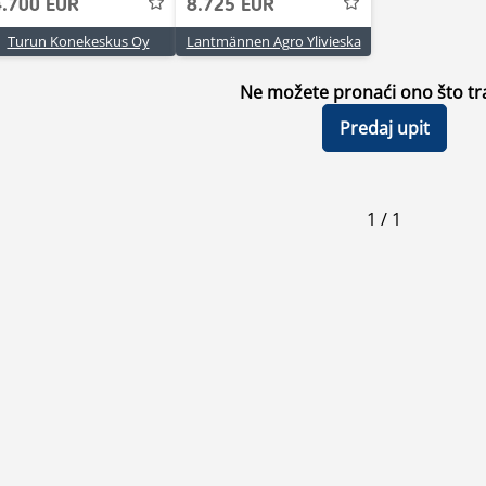
4.700 EUR
8.725 EUR
Turun Konekeskus Oy
Lantmännen Agro Ylivieska
Ne možete pronaći ono što tra
Predaj upit
1
/
1