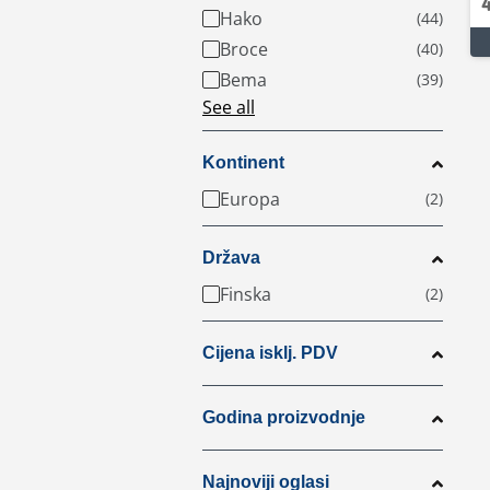
Hako
Broce
Bema
See all
Kontinent
Europa
Država
Finska
Cijena isklj. PDV
Godina proizvodnje
Najnoviji oglasi