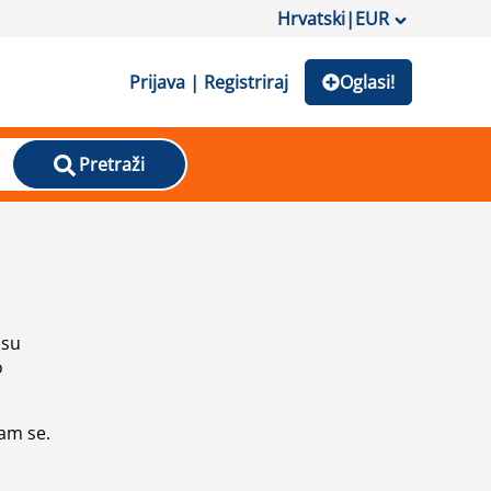
Hrvatski
|
EUR
Prijava | Registriraj
Oglasi!
Pretraži
isu
o
vam se.