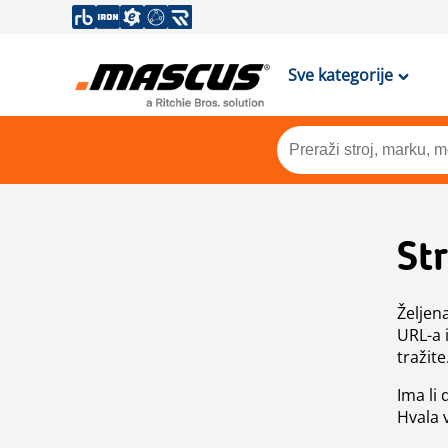
Sve kategorije
St
Željen
URL-a 
tražite
Ima li
Hvala 