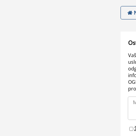
Os
Vaš
usl
odg
inf
OGL
pro