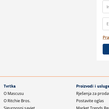
Pra
Tvrtka
Proizvodi i uslug
O Mascusu
Rješenja za prod
O Ritchie Bros.
Postavite oglas
Sigurnosni savjet
Market Trends Re