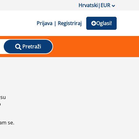
Hrvatski
|
EUR
Prijava | Registriraj
Oglasi!
Pretraži
isu
o
vam se.