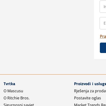
Pra
Tvrtka
Proizvodi i uslug
O Mascusu
Rješenja za prod
O Ritchie Bros.
Postavite oglas
Sigurnosni savjet
Market Trends Re