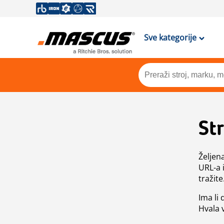
Sve kategorije
St
Željen
URL-a 
tražite
Ima li
Hvala 