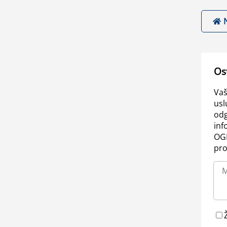
Os
Vaš
usl
odg
inf
OGL
pro