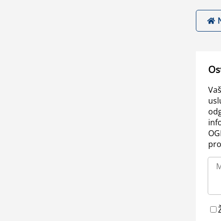
Os
Vaš
usl
odg
inf
OGL
pro