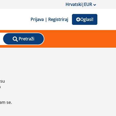
Hrvatski
|
EUR
Prijava | Registriraj
Oglasi!
Pretraži
isu
o
vam se.