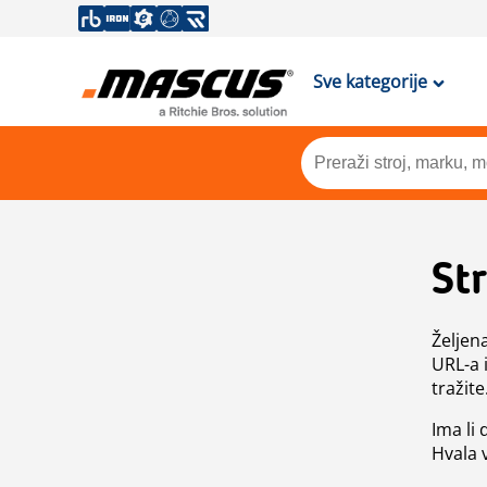
Sve kategorije
St
Željen
URL-a 
tražite
Ima li
Hvala 