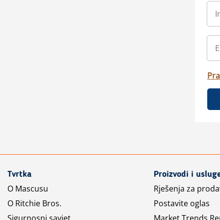
Pra
Tvrtka
Proizvodi i uslug
O Mascusu
Rješenja za prod
O Ritchie Bros.
Postavite oglas
Sigurnosni savjet
Market Trends Re