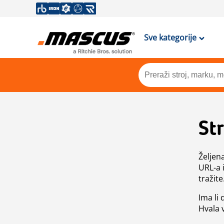
Sve kategorije
St
Željen
URL-a 
tražite
Ima li
Hvala 