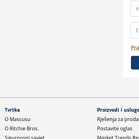
Pra
Tvrtka
Proizvodi i uslug
O Mascusu
Rješenja za prod
O Ritchie Bros.
Postavite oglas
Sigurnosni savjet
Market Trends Re