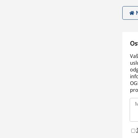
Os
Vaš
usl
odg
inf
OGL
pro