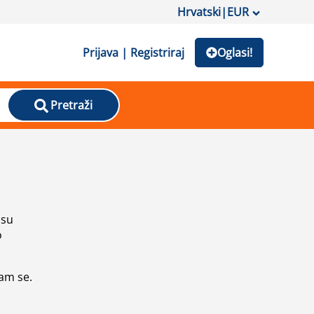
Hrvatski
|
EUR
Prijava | Registriraj
Oglasi!
Pretraži
isu
o
vam se.