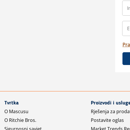
Pra
Tvrtka
Proizvodi i uslug
O Mascusu
Rješenja za prod
O Ritchie Bros.
Postavite oglas
Sigurnosni savjet
Market Trends Re