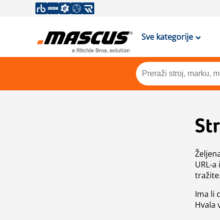
Sve kategorije
St
Željen
URL-a 
tražite
Ima li
Hvala 