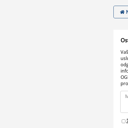
Os
Vaš
usl
odg
inf
OGL
pro