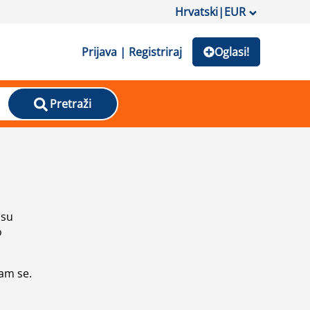
Hrvatski
|
EUR
Prijava | Registriraj
Oglasi!
Pretraži
isu
o
vam se.