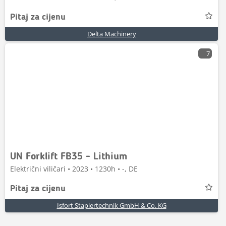
Pitaj za cijenu
Delta Machinery
7
UN Forklift FB35 - Lithium
Električni viličari • 2023 • 1230h • -, DE
Pitaj za cijenu
Isfort Staplertechnik GmbH & Co. KG