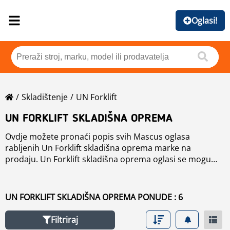
Oglasi!
Skladištenje
UN Forklift
UN FORKLIFT SKLADIŠNA OPREMA
Ovdje možete pronaći popis svih Mascus oglasa
rabljenih Un Forklift skladišna oprema marke na
prodaju. Un Forklift skladišna oprema oglasi se mogu
sortirati prema cijene, godine proizvodnje ili zemlje.
Upotrijebite lijevu navigaciju kako biste suzili
pretraživanje ili pročitajte više o u odjeljku Brandovi.
UN FORKLIFT SKLADIŠNA OPREMA PONUDE : 6
Filtriraj