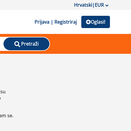
Hrvatski
|
EUR
Prijava | Registriraj
Oglasi!
Pretraži
isu
o
vam se.