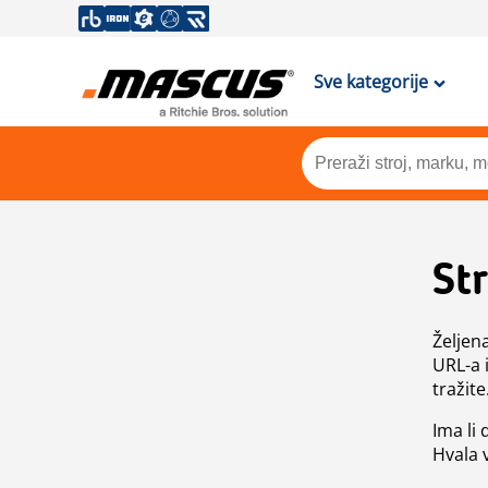
Sve kategorije
St
Željen
URL-a 
tražite
Ima li
Hvala 