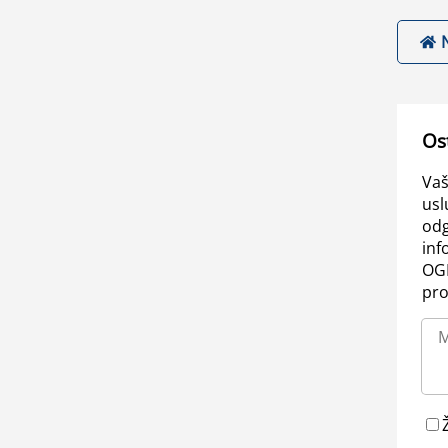
Os
Vaš
usl
odg
inf
OGL
pro