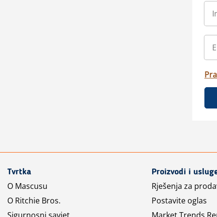
Pra
Tvrtka
Proizvodi i uslug
O Mascusu
Rješenja za prod
O Ritchie Bros.
Postavite oglas
Sigurnosni savjet
Market Trends Re