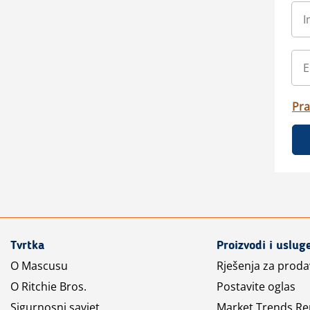
Pra
Tvrtka
Proizvodi i uslug
O Mascusu
Rješenja za prod
O Ritchie Bros.
Postavite oglas
Sigurnosni savjet
Market Trends Re