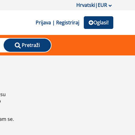
Hrvatski
|
EUR
Prijava | Registriraj
Oglasi!
Pretraži
isu
o
vam se.