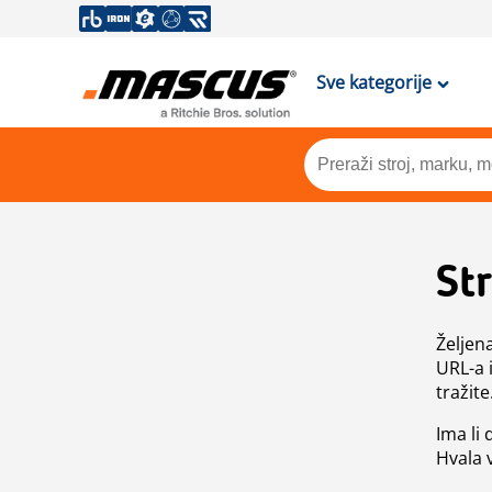
Sve kategorije
St
Željen
URL-a 
tražite
Ima li
Hvala 