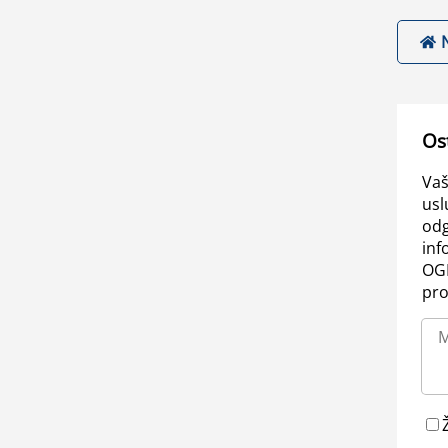
Os
Vaš
usl
odg
inf
OGL
pro