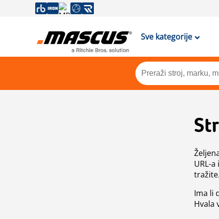
Sve kategorije
St
Željen
URL-a 
tražite
Ima li
Hvala 