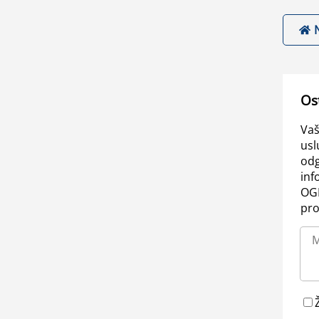
Os
Vaš
usl
odg
inf
OGL
pro