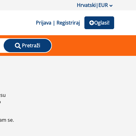
Hrvatski
|
EUR
Prijava | Registriraj
Oglasi!
Pretraži
isu
o
vam se.