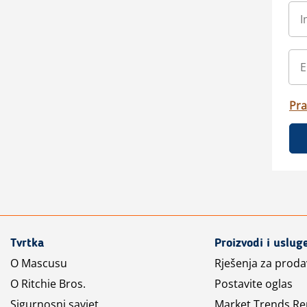
Pra
Tvrtka
Proizvodi i uslug
O Mascusu
Rješenja za prod
O Ritchie Bros.
Postavite oglas
Sigurnosni savjet
Market Trends Re