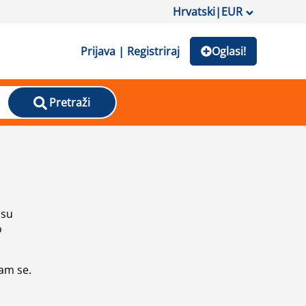
Hrvatski
|
EUR
Prijava | Registriraj
Oglasi!
Pretraži
isu
o
vam se.