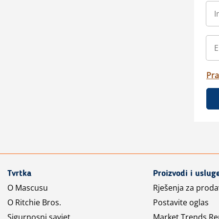
Pra
Tvrtka
Proizvodi i uslug
O Mascusu
Rješenja za prod
O Ritchie Bros.
Postavite oglas
Sigurnosni savjet
Market Trends Re