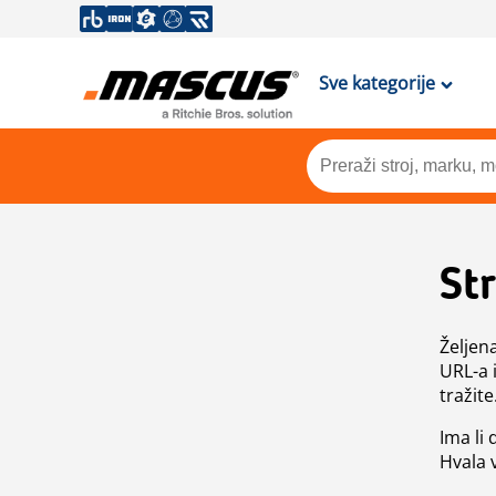
Sve kategorije
St
Željen
URL-a 
tražite
Ima li
Hvala 