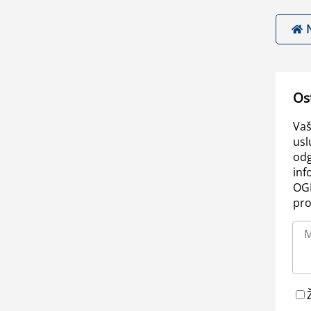
Os
Vaš
usl
odg
inf
OGL
pro