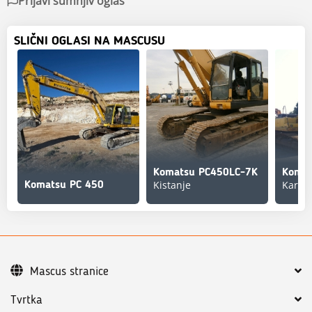
Prijavi sumnjiv oglas
SLIČNI OGLASI NA MASCUSU
Komatsu PC450LC-7K
Komat
Kistanje
Karlov
Komatsu PC 450
Mascus stranice
Tvrtka