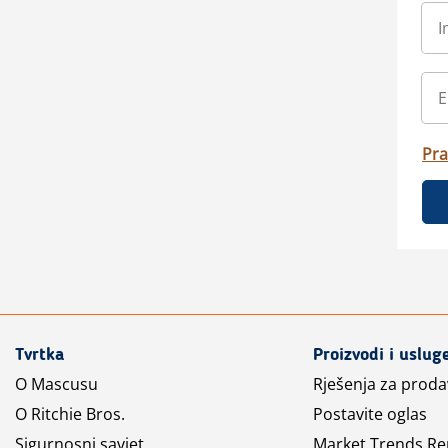
Pra
Tvrtka
Proizvodi i uslug
O Mascusu
Rješenja za prod
O Ritchie Bros.
Postavite oglas
Sigurnosni savjet
Market Trends Re