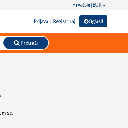
Hrvatski
|
EUR
Prijava | Registriraj
Oglasi!
Pretraži
isu
o
vam se.