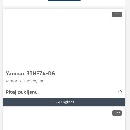
11
Yanmar 3TNE74-DG
Motori • Dudley, UK
Pitaj za cijenu
F&J Engines
11