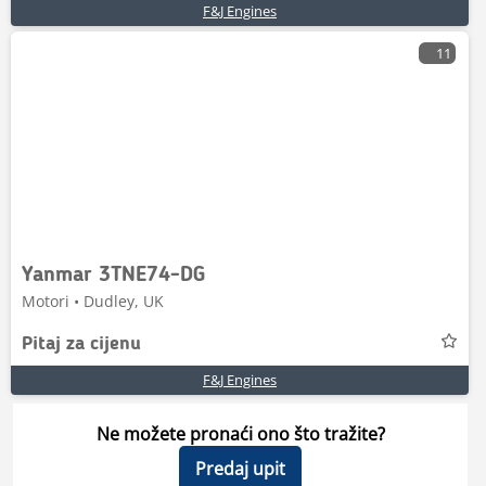
F&J Engines
11
Yanmar 3TNE74-DG
Motori • Dudley, UK
Pitaj za cijenu
F&J Engines
Ne možete pronaći ono što tražite?
Predaj upit