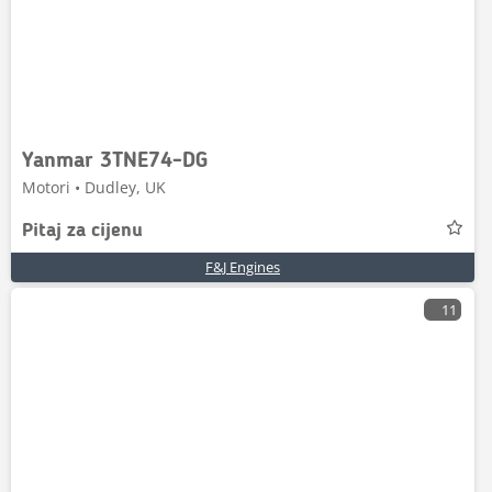
Yanmar 3TNE74-DG
Motori • Dudley, UK
Pitaj za cijenu
F&J Engines
11