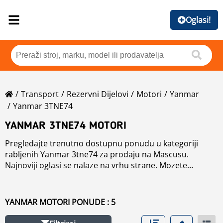
Oglasi!
Transport
Rezervni Dijelovi
Motori
Yanmar
Yanmar 3TNE74
YANMAR 3TNE74 MOTORI
Pregledajte trenutno dostupnu ponudu u kategoriji
rabljenih Yanmar 3tne74 za prodaju na Mascusu.
Najnoviji oglasi se nalaze na vrhu strane. Mozete
sortirati oglase po ceni ili godini proizvodnje, radnim
satima ili zemlji. Takođe mozete videti ostale rabljena
transoportna vozila ili pregledati sve transportne oglase
YANMAR MOTORI PONUDE : 5
grupisane po modelu.