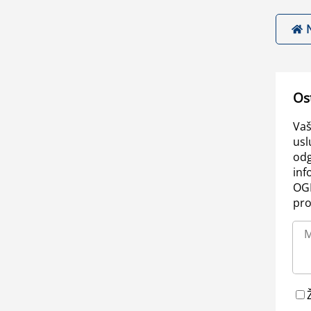
Os
Vaš
usl
odg
inf
OGL
pro