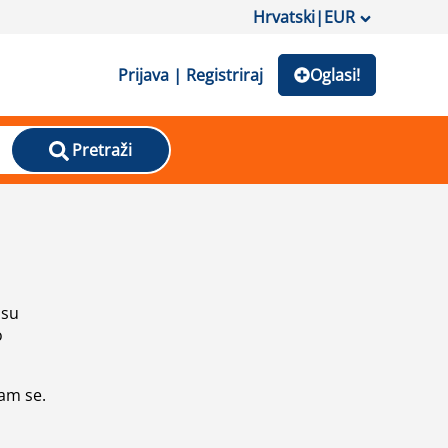
Hrvatski
|
EUR
Prijava | Registriraj
Oglasi!
Pretraži
isu
o
vam se.