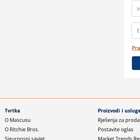
Pra
Tvrtka
Proizvodi i uslug
O Mascusu
Rješenja za prod
O Ritchie Bros.
Postavite oglas
Sigurnosni savjet
Market Trends Re