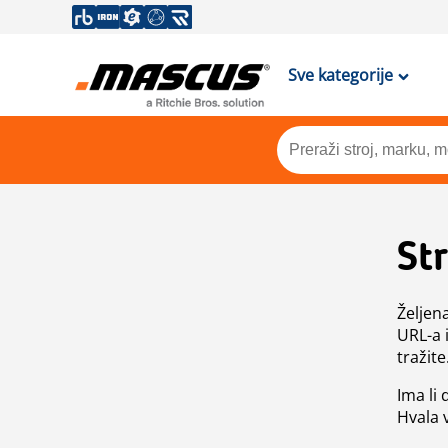
Sve kategorije
St
Željen
URL-a 
tražite
Ima li
Hvala 