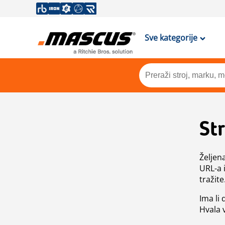
Sve kategorije
St
Željen
URL-a 
tražite
Ima li
Hvala 