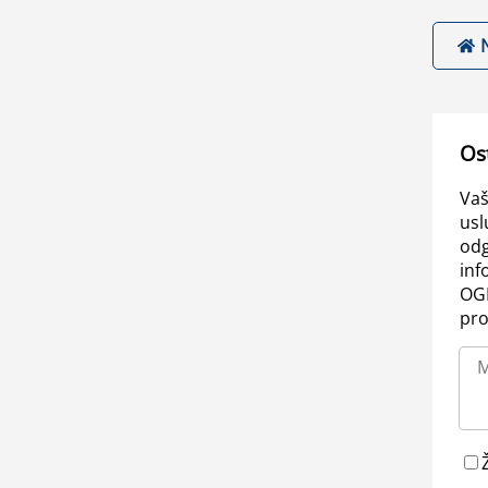
Os
Vaš
usl
odg
inf
OGL
pro