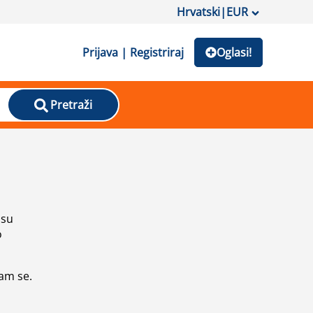
Hrvatski
|
EUR
Prijava | Registriraj
Oglasi!
Pretraži
isu
o
vam se.