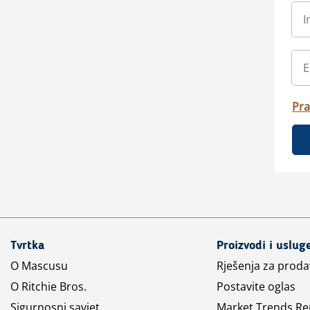
Pra
Tvrtka
Proizvodi i uslug
O Mascusu
Rješenja za prod
O Ritchie Bros.
Postavite oglas
Sigurnosni savjet
Market Trends Re