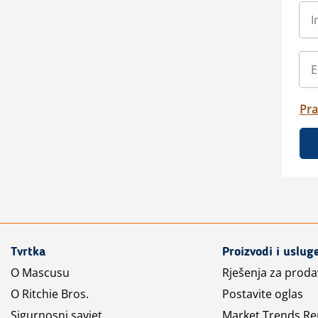
Pra
Tvrtka
Proizvodi i uslug
O Mascusu
Rješenja za prod
O Ritchie Bros.
Postavite oglas
Sigurnosni savjet
Market Trends Re