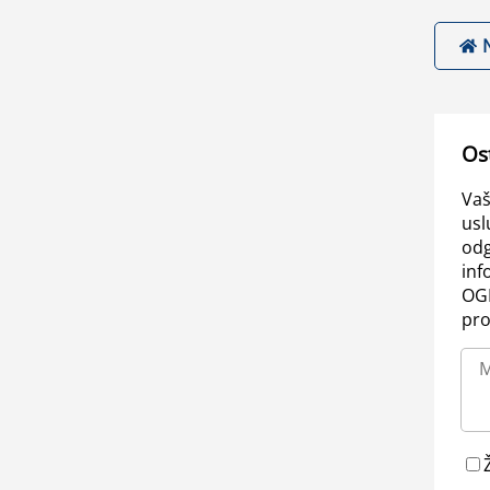
Os
Vaš
usl
odg
inf
OGL
pro