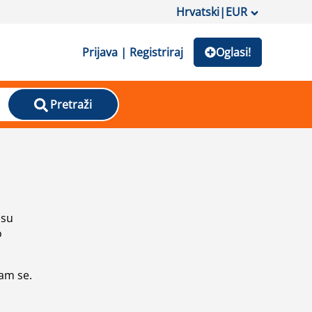
Hrvatski
|
EUR
Prijava | Registriraj
Oglasi!
Pretraži
isu
o
vam se.