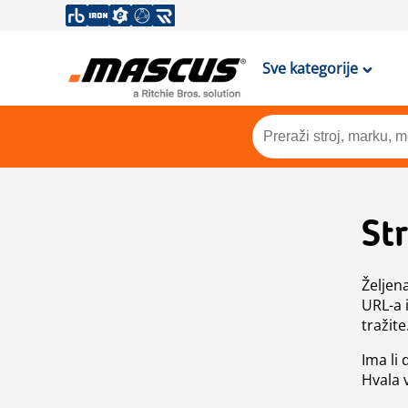
Sve kategorije
St
Željen
URL-a 
tražite
Ima li
Hvala 