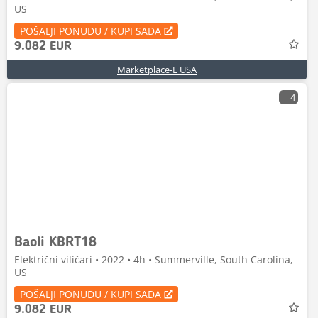
US
POŠALJI PONUDU / KUPI SADA
9.082 EUR
Marketplace-E USA
4
Baoli KBRT18
Električni viličari • 2022 • 4h • Summerville, South Carolina,
US
POŠALJI PONUDU / KUPI SADA
9.082 EUR