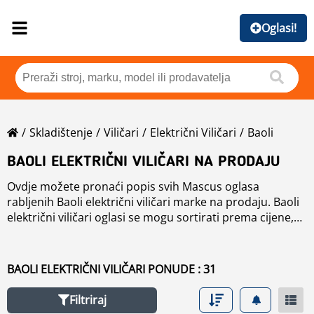
Oglasi!
Skladištenje
Viličari
Električni Viličari
Baoli
BAOLI ELEKTRIČNI VILIČARI NA PRODAJU
Ovdje možete pronaći popis svih Mascus oglasa
rabljenih Baoli električni viličari marke na prodaju. Baoli
električni viličari oglasi se mogu sortirati prema cijene,
godine proizvodnje ili zemlje. Upotrijebite lijevu
navigaciju kako biste suzili pretraživanje ili pročitajte više
o u odjeljku Brandovi.
BAOLI ELEKTRIČNI VILIČARI PONUDE : 31
Filtriraj