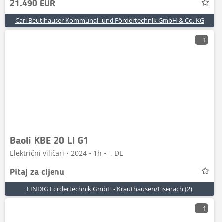
21.490 EUR
Carl Beutlhauser Kommunal- und Fördertechnik GmbH & Co. KG
1
Baoli KBE 20 LI G1
Električni viličari • 2024 • 1h • -, DE
Pitaj za cijenu
LINDIG Fördertechnik GmbH - Krauthausen/Eisenach (2)
1