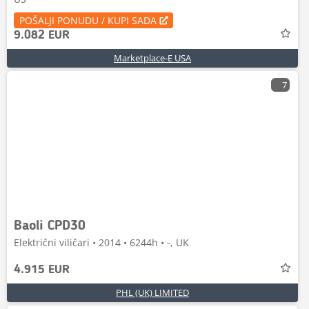
POŠALJI PONUDU / KUPI SADA
9.082 EUR
Marketplace-E USA
7
Baoli CPD30
Električni viličari • 2014 • 6244h • -, UK
4.915 EUR
PHL (UK) LIMITED