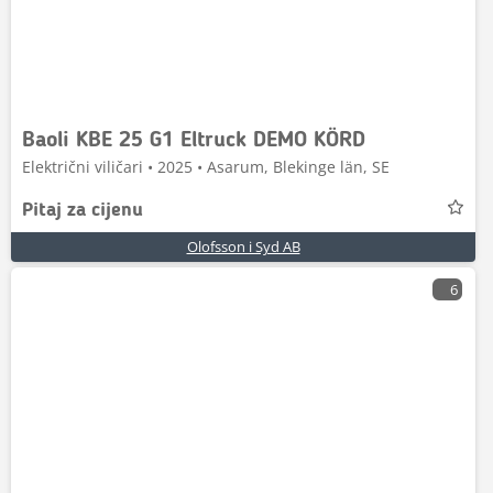
Baoli KBE 25 G1 Eltruck DEMO KÖRD
Električni viličari • 2025 • Asarum, Blekinge län, SE
Pitaj za cijenu
Olofsson i Syd AB
6