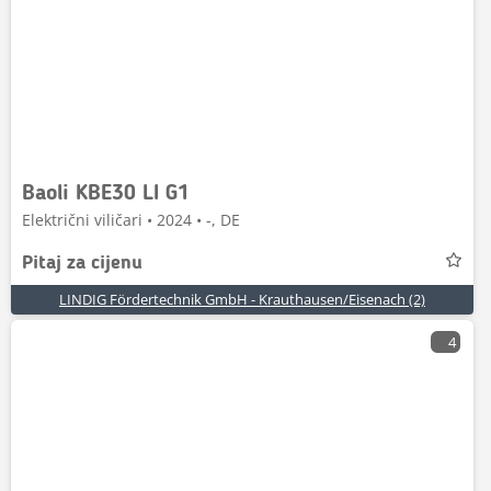
Baoli KBE30 LI G1
Električni viličari • 2024 • -, DE
Pitaj za cijenu
LINDIG Fördertechnik GmbH - Krauthausen/Eisenach (2)
4