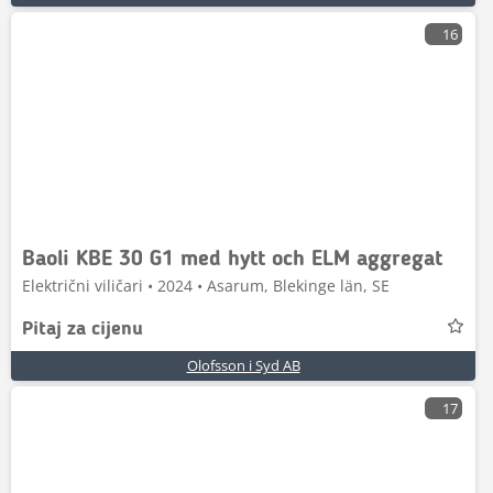
16
Baoli KBE 30 G1 med hytt och ELM aggregat
Električni viličari • 2024 • Asarum, Blekinge län, SE
Pitaj za cijenu
Olofsson i Syd AB
17