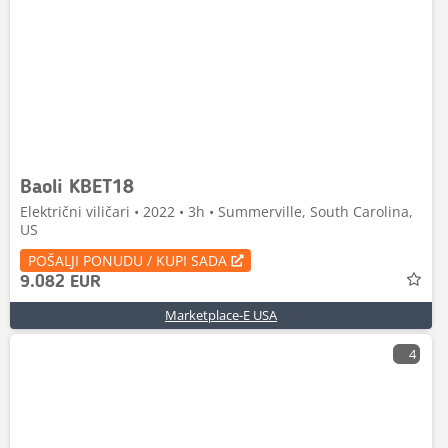
Baoli KBET18
Električni viličari • 2022 • 3h • Summerville, South Carolina,
US
POŠALJI PONUDU / KUPI SADA
9.082 EUR
Marketplace-E USA
4