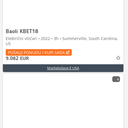
Baoli KBET18
Električni viličari • 2022 • 3h • Summerville, South Carolina,
US
POŠALJI PONUDU / KUPI SADA
9.082 EUR
Marketplace-E USA
4