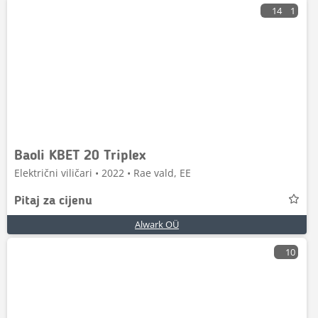
14
1
Baoli KBET 20 Triplex
Električni viličari • 2022 • Rae vald, EE
Pitaj za cijenu
Alwark OÜ
10