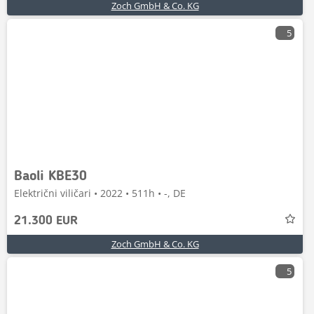
Zoch GmbH & Co. KG
5
Baoli KBE30
Električni viličari • 2022 • 511h • -, DE
21.300 EUR
Zoch GmbH & Co. KG
5