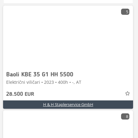
5
Baoli KBE 35 G1 HH 5500
Električni viličari • 2023 • 400h • -, AT
28.500 EUR
H & H Staplerservice GmbH
8