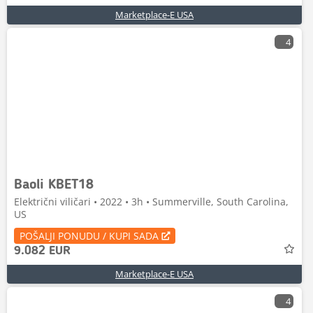
Marketplace-E USA
4
Baoli KBET18
Električni viličari • 2022 • 3h • Summerville, South Carolina,
US
POŠALJI PONUDU / KUPI SADA
9.082 EUR
Marketplace-E USA
4