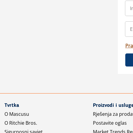
Pra
Tvrtka
Proizvodi i uslug
O Mascusu
Rješenja za prod
O Ritchie Bros.
Postavite oglas
Sigurnosni savjet
Market Trends Re