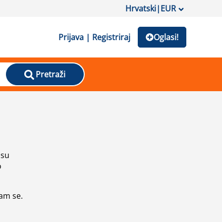
Hrvatski
|
EUR
Prijava | Registriraj
Oglasi!
Pretraži
isu
o
vam se.