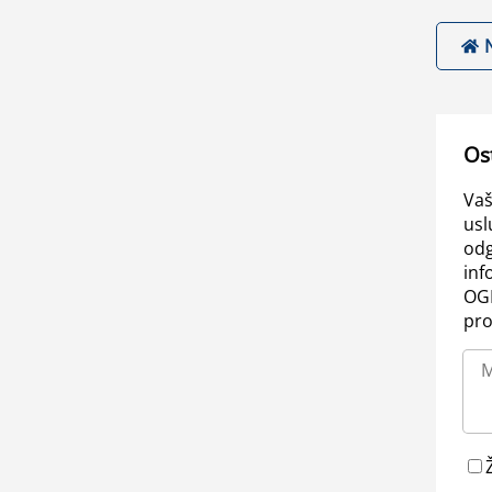
Os
Vaš
usl
odg
inf
OGL
pro