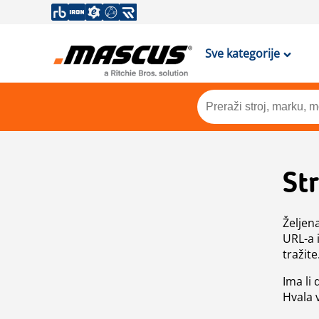
Sve kategorije
St
Željen
URL-a 
tražite
Ima li
Hvala 