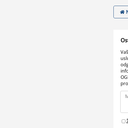
Os
Vaš
usl
odg
inf
OGL
pro