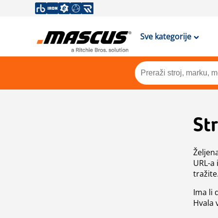
Sve kategorije
St
Željen
URL-a 
tražite
Ima li
Hvala 