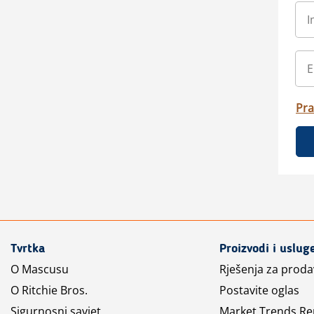
Pra
Tvrtka
Proizvodi i uslug
O Mascusu
Rješenja za prod
O Ritchie Bros.
Postavite oglas
Sigurnosni savjet
Market Trends Re