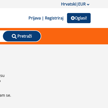
Hrvatski
|
EUR
Prijava | Registriraj
Oglasi!
Pretraži
isu
o
vam se.