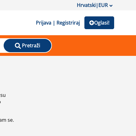
Hrvatski
|
EUR
Prijava | Registriraj
Oglasi!
Pretraži
isu
o
vam se.