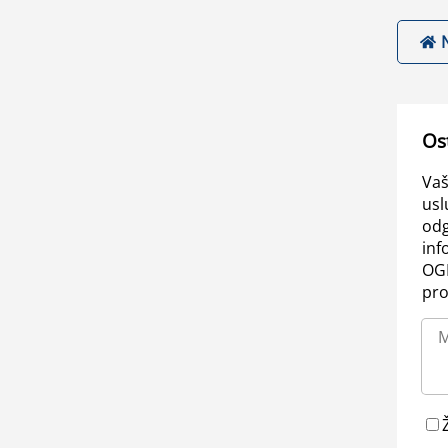
Os
Vaš
usl
odg
inf
OGL
pro