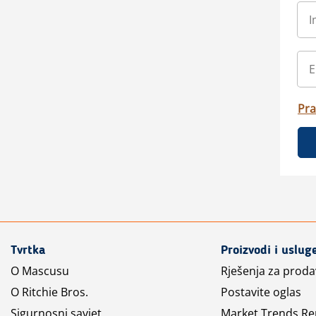
Pra
Tvrtka
Proizvodi i uslug
O Mascusu
Rješenja za prod
O Ritchie Bros.
Postavite oglas
Sigurnosni savjet
Market Trends Re