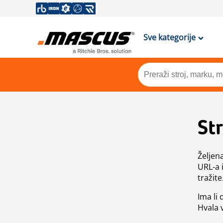
Sve kategorije
St
Željen
URL-a 
tražite
Ima li
Hvala 