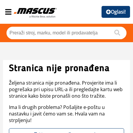
Oglasi!
Stranica nije pronađena
Željena stranica nije pronađena. Provjerite ima li
pogrešaka pri upisu URL-a ili pregledajte kartu web
stranice kako biste pronašli ono što tražite.
Ima li drugih problema? Pošaljite e-poštu u
nastavku i javit ćemo vam se. Hvala vam na
strpljenju!