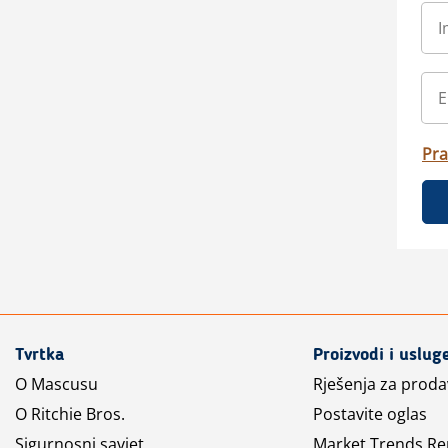
Pra
Tvrtka
Proizvodi i uslug
O Mascusu
Rješenja za prod
O Ritchie Bros.
Postavite oglas
Sigurnosni savjet
Market Trends Re