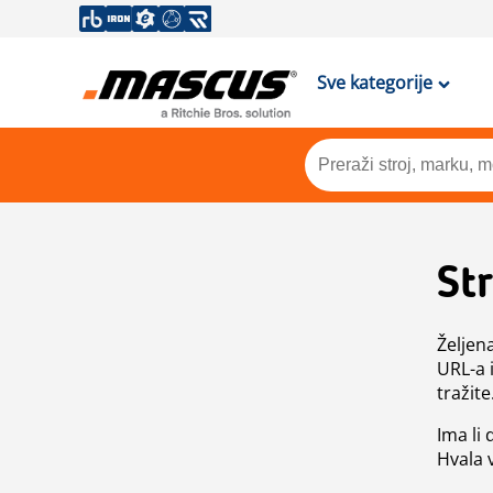
Sve kategorije
St
Željen
URL-a 
tražite
Ima li
Hvala 