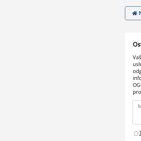
Os
Vaš
usl
odg
inf
OGL
pro