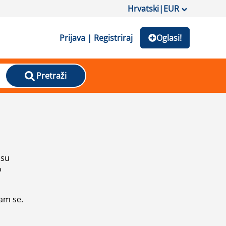
Hrvatski
|
EUR
Prijava | Registriraj
Oglasi!
Pretraži
isu
o
vam se.