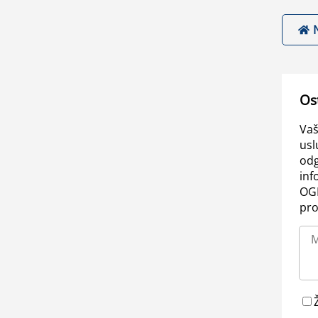
Os
Vaš
usl
odg
inf
OGL
pro