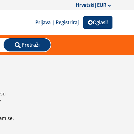
Hrvatski
|
EUR
Prijava | Registriraj
Oglasi!
Pretraži
isu
o
vam se.