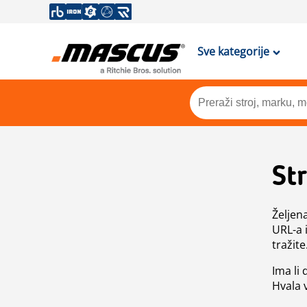
Sve kategorije
St
Željen
URL-a 
tražite
Ima li
Hvala 