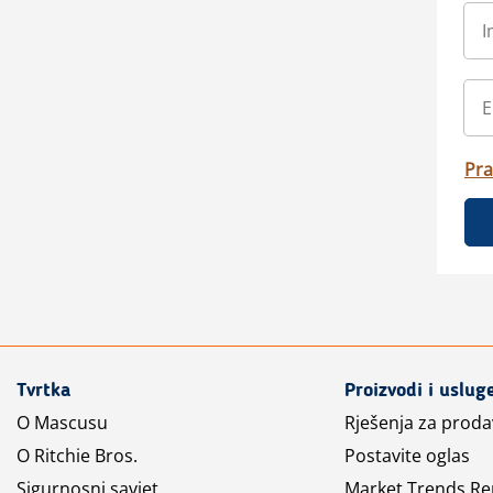
Pra
Tvrtka
Proizvodi i uslug
O Mascusu
Rješenja za prod
O Ritchie Bros.
Postavite oglas
Sigurnosni savjet
Market Trends Re