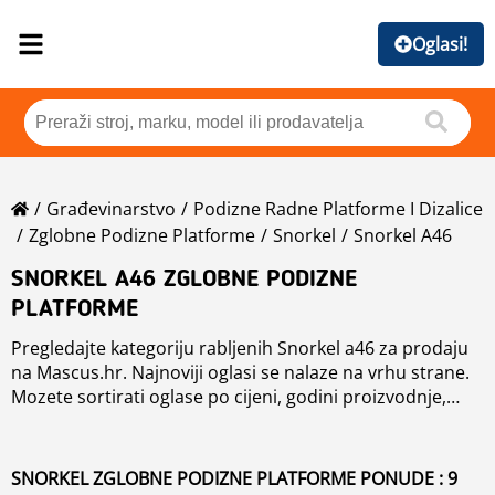
Oglasi!
Građevinarstvo
Podizne Radne Platforme I Dizalice
Zglobne Podizne Platforme
Snorkel
Snorkel A46
SNORKEL A46 ZGLOBNE PODIZNE
PLATFORME
Pregledajte kategoriju rabljenih Snorkel a46 za prodaju
na Mascus.hr. Najnoviji oglasi se nalaze na vrhu strane.
Mozete sortirati oglase po cijeni, godini proizvodnje,
radnim satima ili zemlji. Takođe mozete videti ostale
rabljene gradjevinarske strojeve ili pregledati sve
gradjevinarske strojeve grupisane po modelu.
SNORKEL ZGLOBNE PODIZNE PLATFORME PONUDE : 9