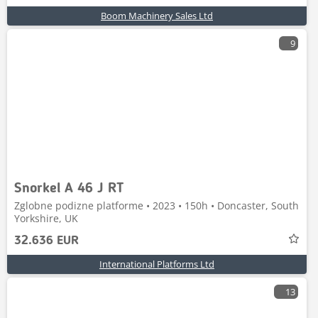
Boom Machinery Sales Ltd
9
Snorkel A 46 J RT
Zglobne podizne platforme • 2023 • 150h • Doncaster, South
Yorkshire, UK
32.636 EUR
International Platforms Ltd
13