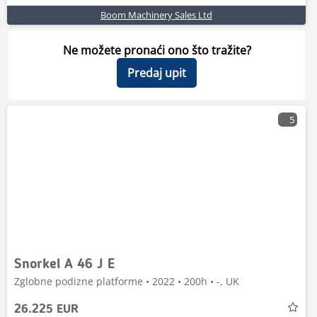
Boom Machinery Sales Ltd
Ne možete pronaći ono što tražite?
Predaj upit
5
Snorkel A 46 J E
Zglobne podizne platforme • 2022 • 200h • -, UK
26.225 EUR