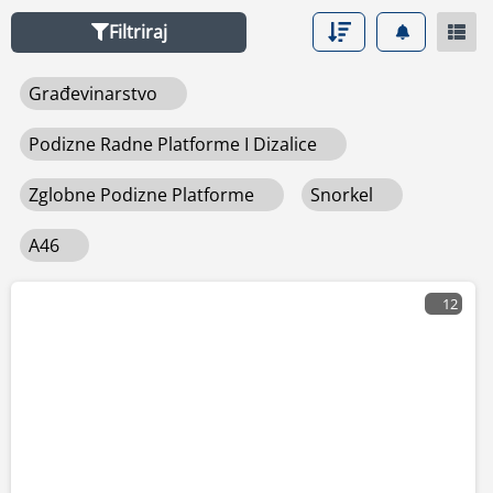
Filtriraj
Građevinarstvo
Podizne Radne Platforme I Dizalice
Zglobne Podizne Platforme
Snorkel
A46
12