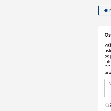
Os
Vaš
usl
odg
inf
OGL
pro