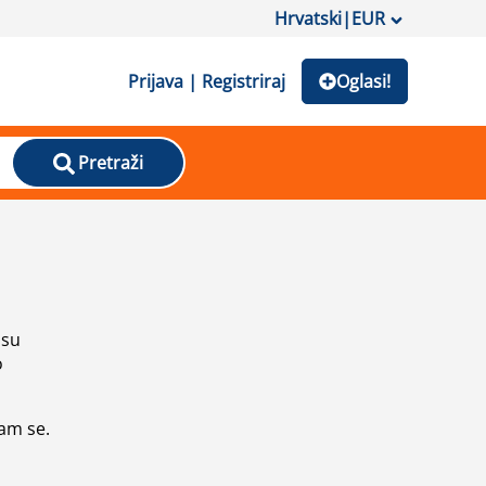
Hrvatski
|
EUR
Prijava | Registriraj
Oglasi!
Pretraži
isu
o
vam se.