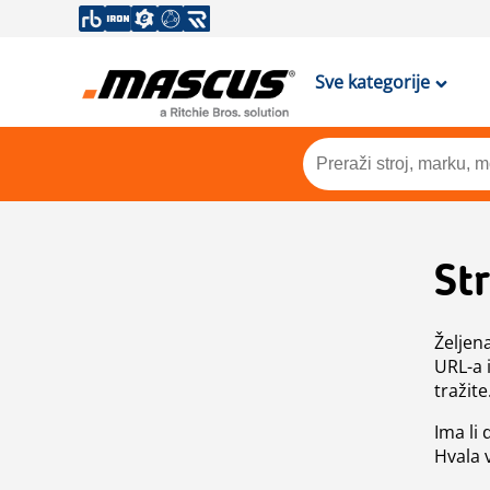
Sve kategorije
St
Željen
URL-a 
tražite
Ima li
Hvala 