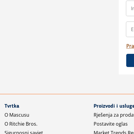
Pra
Tvrtka
Proizvodi i uslug
O Mascusu
Rješenja za prod
O Ritchie Bros.
Postavite oglas
Sigurnosni savjet
Market Trends Re