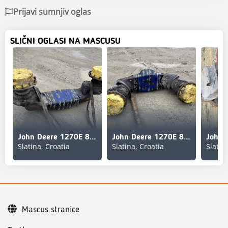
Prijavi sumnjiv oglas
SLIČNI OGLASI NA MASCUSU
John Deere 1270E 8WD Boggielåda
John Deere 1270E 8WD Boggielåda
Slatina, Croatia
Slatina, Croatia
Slatin
Mascus stranice