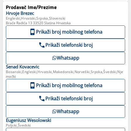
Prodavač Ime/Prezime
Hrvoje
Brezec
Engleski,Hrvatski,Srpska,Slovenski
Braće Radića 13 33520 Slatina Hrvatska
Prikaži broj mobilnog telefona
Prikaži telefonski broj
Whatsapp
Senad
Kovacevic
Bosanski,Engleski,Hrvatski,Makedonski,Norveški,Srpska,Švedski,Nje
mački
Prikaži broj mobilnog telefona
Prikaži telefonski broj
Whatsapp
Eugeniusz
Wesolowski
Poljski,Švedski