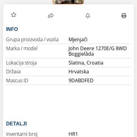
INFO
Grupa proizvoda / vozila
Mjenjači
Marka / model
John Deere 1270E/G 8WD
Boggielåda
Lokacija stroja
Slatina, Croatia
Država
Hrvatska
Mascus ID
9DABDFED
DETALJI
Inventarni broj
HR1