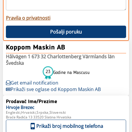
Pravila o privatnosti
Pošalji poruku
Koppom Maskin AB
Hålvägen 1 673 32 Charlottenberg Värmlands län
Švedska
23
Godine na Mascusu
Get email notification
Prikaži sve oglase od Koppom Maskin AB
Prodavač Ime/Prezime
Hrvoje
Brezec
Engleski,Hrvatski,Srpska,Slovenski
Braće Radića 13 33520 Slatina Hrvatska
Prikaži broj mobilnog telefona