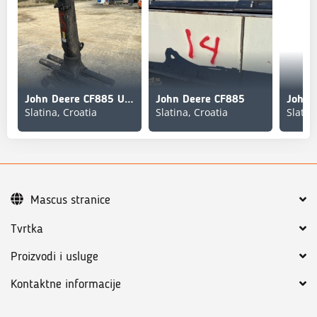
John Deere CF885 Used/Beg
John Deere CF885
John 
Slatina, Croatia
Slatina, Croatia
Slatin
Mascus stranice
Tvrtka
Proizvodi i usluge
Kontaktne informacije