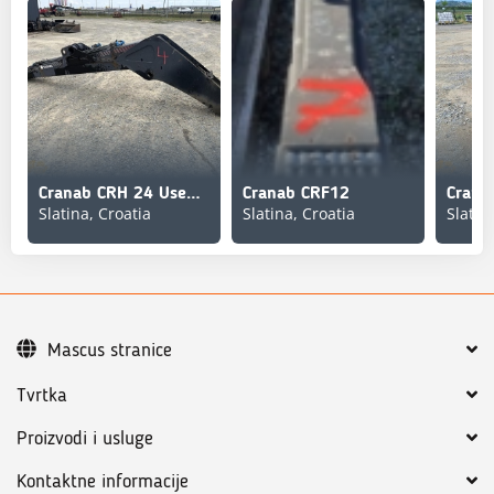
Cranab CRH 24 Used/Beg
Cranab CRF12
Crana
Slatina, Croatia
Slatina, Croatia
Slatin
Mascus stranice
Tvrtka
Proizvodi i usluge
Kontaktne informacije