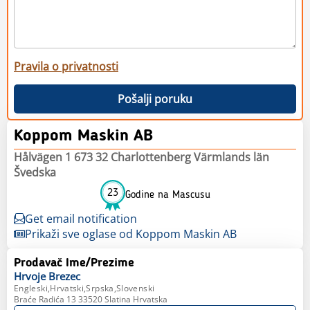
Pravila o privatnosti
Pošalji poruku
Koppom Maskin AB
Hålvägen 1 673 32 Charlottenberg Värmlands län
Švedska
23
Godine na Mascusu
Get email notification
Prikaži sve oglase od Koppom Maskin AB
Prodavač Ime/Prezime
Hrvoje
Brezec
Engleski,Hrvatski,Srpska,Slovenski
Braće Radića 13 33520 Slatina Hrvatska