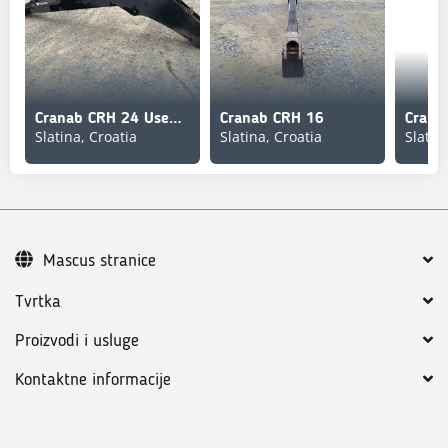
Cranab CRH 24 Used/Beg
Cranab CRH 16
Crana
Slatina, Croatia
Slatina, Croatia
Slatin
Mascus stranice
Tvrtka
Proizvodi i usluge
Kontaktne informacije