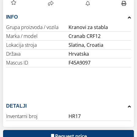
INFO
Grupa proizvoda / vozila
Kranovi za stabla
Marka / model
Cranab CRF12
Lokacija stroja
Slatina, Croatia
Država
Hrvatska
Mascus ID
F45A9097
DETALJI
Inventarni broj
HR17
Request price