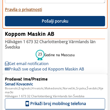
Pravila o privatnosti
Pošalji poruku
Koppom Maskin AB
Hålvägen 1 673 32 Charlottenberg Värmlands län
Švedska
23
Godine na Mascusu
Get email notification
Prikaži sve oglase od Koppom Maskin AB
Prodavač Ime/Prezime
Senad
Kovacevic
Bosanski,Engleski,Hrvatski,Makedonski,Norveški,Srpska,Švedski,Nje
mački
Hålvägen 1 673 32 Charlottenberg Värmlands län Švedska
Prikaži broj mobilnog telefona