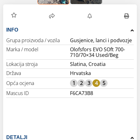
INFO
Grupa proizvoda / vozila
Gusjenice, lanci i podvozje
Marka / model
Olofsfors EVO SOft 700-
710/70×34 Used/Beg
Lokacija stroja
Slatina, Croatia
Država
Hrvatska
Opća ocjena
1
2
3
4
5
Mascus ID
F6CA73B8
DETALJI