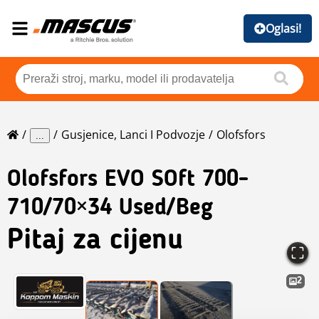
Oglasi!
Gusjenice, Lanci I Podvozje
Olofsfors
...
Olofsfors
EVO SOft 700-
710/70×34 Used/Beg
Pitaj za cijenu
2