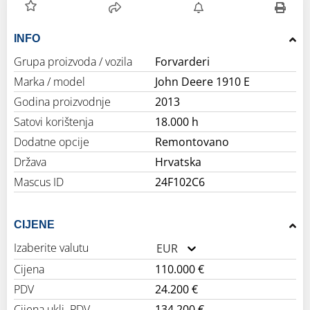
INFO
Grupa proizvoda / vozila
Forvarderi
Marka / model
John Deere 1910 E
Godina proizvodnje
2013
Satovi korištenja
18.000 h
Dodatne opcije
Remontovano
Država
Hrvatska
Mascus ID
24F102C6
CIJENE
Izaberite valutu
EUR
Cijena
110.000 €
PDV
24.200 €
Cijena uklj. PDV
134.200 €