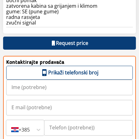
bočni pomak
zatvorena kabina sa grijanjem i klimom
gume: SE (pune gume)
radna rasvjeta
zvučni signal
Request price
Kontaktirajte prodavača
Prikaži telefonski broj
+385