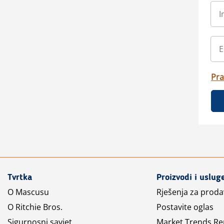
Pra
Tvrtka
Proizvodi i uslug
O Mascusu
Rješenja za prod
O Ritchie Bros.
Postavite oglas
Sigurnosni savjet
Market Trends Re