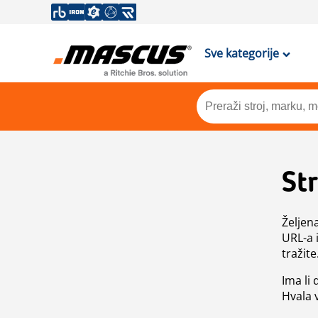
Sve kategorije
St
Željen
URL-a 
tražite
Ima li
Hvala 