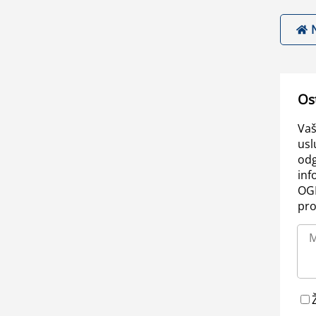
Os
Vaš
usl
odg
inf
OGL
pro