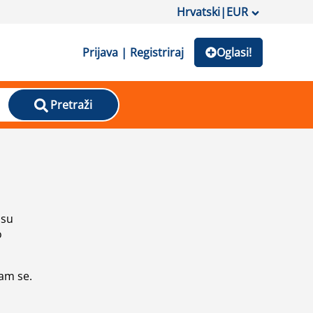
Hrvatski
|
EUR
Prijava | Registriraj
Oglasi!
Pretraži
isu
o
vam se.