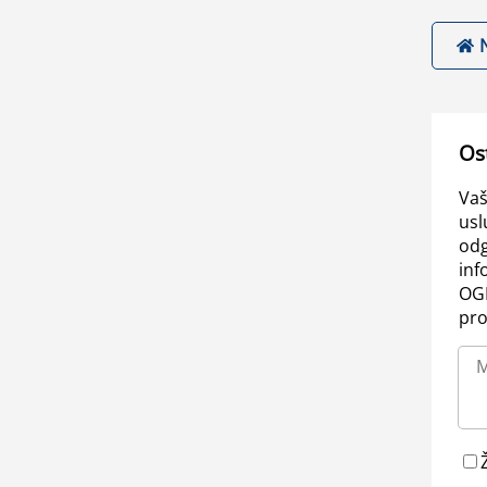
Os
Vaš
usl
odg
inf
OGL
pro