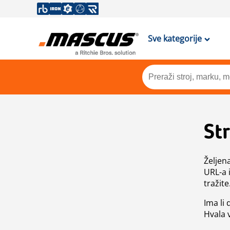
Sve kategorije
St
Željen
URL-a 
tražite
Ima li
Hvala 