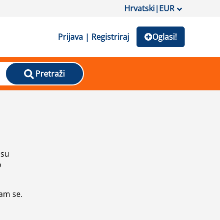
Hrvatski
|
EUR
Prijava | Registriraj
Oglasi!
Pretraži
isu
o
vam se.