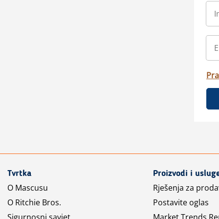
Pra
Tvrtka
Proizvodi i uslug
O Mascusu
Rješenja za prod
O Ritchie Bros.
Postavite oglas
Sigurnosni savjet
Market Trends Re