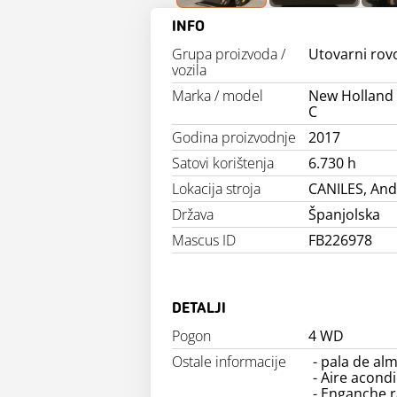
INFO
Grupa proizvoda /
Utovarni rov
vozila
Marka / model
New Holland 
C
Godina proizvodnje
2017
Satovi korištenja
6.730 h
Lokacija stroja
CANILES, And
Država
Španjolska
Mascus ID
FB226978
DETALJI
Pogon
4 WD
Ostale informacije
- pala de al
- Aire acond
- Enganche r