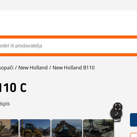
kopači
New Holland
New Holland B110
110 C
Ispis
6