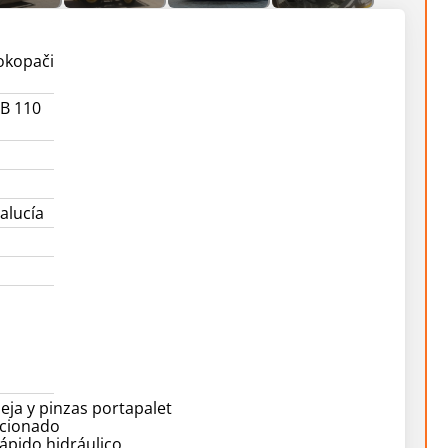
okopači
B 110
alucía
meja y pinzas portapalet
icionado
ápido hidráulico