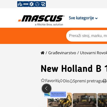
Sve kategorije
Građevinarstvo
Utovarni Rovo
New Holland
B 
Favoriti
Dio
Spremi pretragu