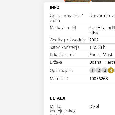
INFO
Grupa proizvoda /
Utovarni rov
vozila
Marka / model
Fiat-Hitachi 
-4PS
Godina proizvodnje
2002
Satovi korištenja
11.568 h
Lokacija stroja
Sanski Most
Država
Bosna i Herc
Opća ocjena
1
2
3
4
Mascus ID
10056263
DETALJI
Marka
Dizel
kontejnerskog