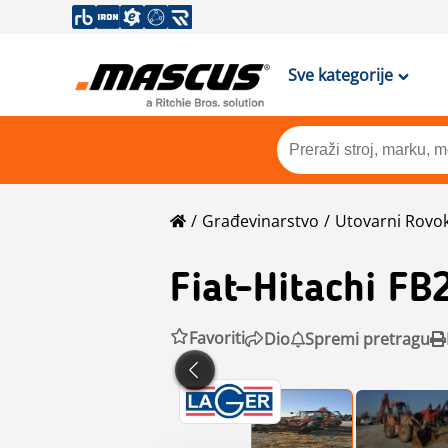
Sve kategorije
Građevinarstvo
Utovarni Rovo
Fiat-Hitachi
FB2
Favoriti
Dio
Spremi pretragu