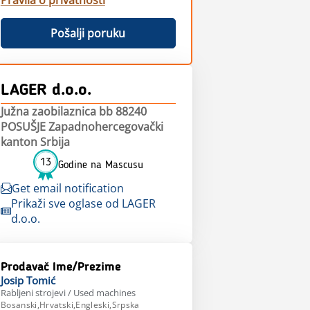
Pravila o privatnosti
Pošalji poruku
LAGER d.o.o.
Južna zaobilaznica bb 88240
POSUŠJE Zapadnohercegovački
kanton Srbija
13
Godine na Mascusu
Get email notification
Prikaži sve oglase od LAGER
d.o.o.
Prodavač Ime/Prezime
Josip
Tomić
Rabljeni strojevi / Used machines
Bosanski,Hrvatski,Engleski,Srpska