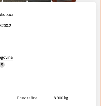
okopači
FB200.2
egovina
5
Bruto težina
8.900 kg